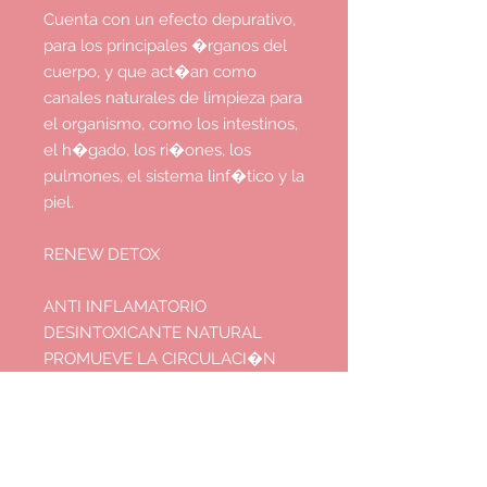
Cuenta con un efecto depurativo,
para los principales �rganos del
cuerpo, y que act�an como
canales naturales de limpieza para
el organismo, como los intestinos,
el h�gado, los ri�ones, los
pulmones, el sistema linf�tico y la
piel.
RENEW DETOX
ANTI INFLAMATORIO
DESINTOXICANTE NATURAL
PROMUEVE LA CIRCULACI�N
SANGU�NEA
AYUDA A LA P�RDIDA DE PESO
NATURAL ADEM�S DE
FORTALECER EL